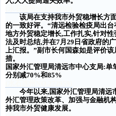
入
,
大大提高通关效率。
(
水石连州
NO.272959)
该局在支持我市外贸稳增长方面
的一致好评。
“
清远检验检疫局出台
地方外贸稳定增长
,
工作扎实
,
针对性
法及时总结
,
并在
7
月
29
日省政府的广
上汇报。
”
副市长何国森如是评价该
措。
国家外汇管理局清远市中心支局
:
单
分别减
70%
和
85%
(
水石连州
NO.272959)
今年以来
,
国家外汇管理局清远
外汇管理政策改革、加强与金融机
持我市外贸健康发展。