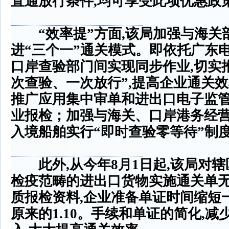
直通放行条件
,
均可享受此项优惠政
(
水石连州
NO.272959)
“
效率提
”
方面
,
该局加强与海关
进
“
三个一
”
通关模式。即依托广东
口岸查验部门间实现同步作业
,
切实
次查验、一次放行
”,
提高企业通关效
推广应用集中审单和进出口电子监
业报检；加强与海关、口岸港务经
入境船舶实行
“
即时查验零等待
”
制
(
水石连州
NO.272959)
此外
,
从今年
8
月
1
日起
,
该局对辖
检疫范畴的进出口货物实施通关单
质报检资料
,
企业准备单证时间缩短
原来的
1.10
。手续和单证的简化
,
减