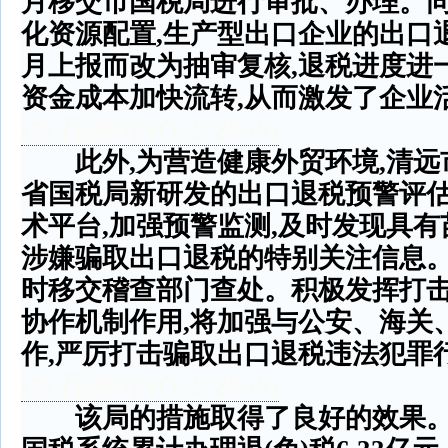
月移交市国税局进行审批、办理。
化资源配置
,
生产型出口企业的出口
月上报而改为抽审复核
,
退税进度进
资金成本加快流转
,
从而激发了企业
(
水石连州
NO.272959)
此外
,
为营造健康外贸环境
,
清远
省国税局新研发的出口退税预警评
术平台
,
加强预警监测
,
及时发现具有
涉嫌骗取出口退税的特别关注信息
时移交稽查部门查处。积极发挥打
协作机制作用
,
将加强与公安、海关
作
,
严厉打击骗取出口退税违法犯罪
(
水石连州
NO.272959)
该局的措施取得了良好的效果。