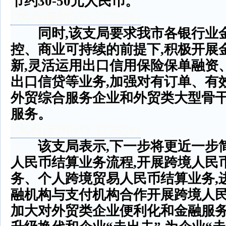
节约
30-50
元人民币。
(
水石连州
NO.272959)
同时
,
该支局要求我市各银行业
控、商业可持续的前提下
,
积极开展
新
,
灵活运用出口信用保险保单融资
出口信贷等业务
,
加强对有订单、有
外贸综合服务企业和外贸类大型骨
服务。
(
水石连州
NO.272959)
该支局表示
,
下一步将更近一步
人民币结算业务流程
,
开展跨境人民
务、个人跨境贸易人民币结算业务
,
融机构与支付机构合作开展跨境人
加大对外贸类企业便利化和金融服