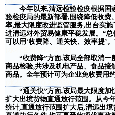
(
水石连州
NO.272959)
今年以来
,
清远检验检疫根据国
验检疫局的最新部署
,
围绕降低收费
率
,
最大限度改进监管服务
,
出台实施
进清远对外贸易健康平稳发展。
“
总
可以用
‘
收费降、通关快、效率提
’
。
(
水石连州
NO.272959)
“
收费降
”
方面
,
该局全部取消一
商品检验
,
共涉及机电产品、食品接
商品。全年预计可为企业免收费用
(
水石连州
NO.272959)
“
通关快
”
方面
,
该局最大限度加
扩大出境货物直通放行范围。从今
统计
,
直通放行范围扩大后
,
清远出境