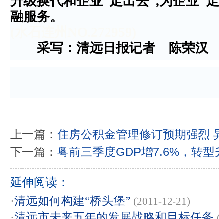
升级换代和企业
“
走出去
”,
为企业
“
走
融服务。
(
水石连州
NO.272959)
采写：清远日报记者 陈荣汉 
上一篇：
住房公积金管理修订预期强烈 
下一篇：
粤前三季度GDP增7.6%，转
延伸阅读：
·
清远如何构建“桥头堡”
(2011-12-21)
·
清远市未来五年的发展战略和目标任务