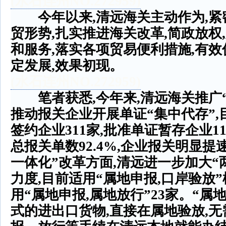
(
水石连州
NO.272959)
今年以来
,
清远海关主动作为
,
紧
贸形势
,
扎实推进海关改革
,
简政放权
,
和服务
,
落实各项贸易便利措施
,
有效
定发展
,
效果初现。
(
水石连州
NO.272959)
笔者获悉
,
今年来
,
清远海关推广
推动报关企业开展单证
“
集中代存
”,
签约企业
311
家
,
批准单证暂存企业
1
总报关单数
92.4%,
企业报关明显提
一体化
”
改革方面
,
清远进一步加大
“
力度
,
目前适用
“
属地申报
,
口岸验放
”
用
“
属地申报
,
属地放行
”23
家。
“
属
式的进出口货物
,
直接在属地验放
,
无