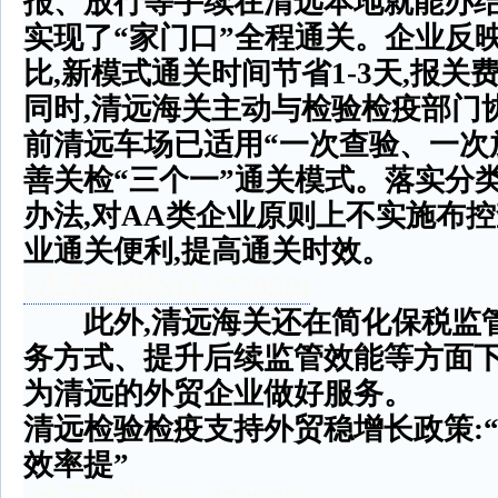
报、放行等手续在清远本地就能办
实现了
“
家门口
”
全程通关。企业反
比
,
新模式通关时间节省
1-3
天
,
报关
同时
,
清远海关主动与检验检疫部门
前清远车场已适用
“
一次查验、一次
善关检
“
三个一
”
通关模式。落实分
办法
,
对
AA
类企业原则上不实施布控
业通关便利
,
提高通关时效。
(
水石连州
NO.272959)
此外
,
清远海关还在简化保税监
务方式、提升后续监管效能等方面
为清远的外贸企业做好服务。
清远检验检疫支持外贸稳增长政策
:
效率提
”