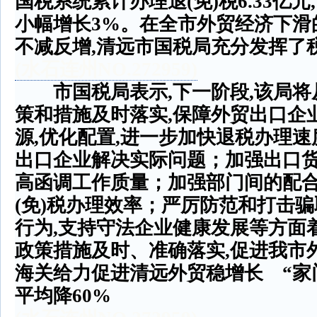
国税系统累计办理退
(
免
)
税
6.33
亿元
,
小幅增长
3%
。在全市外贸经济下滑
不减反增
,
清远市国税局充分发挥了
(
水石连州
NO.272959)
市国税局表示
,
下一阶段
,
该局将
策和措施及时落实
,
保障外贸出口企
源
,
优化配置
,
进一步加快退税办理速
出口企业解决实际问题；加强出口
高函调工作质量；加强部门间的配
(
免
)
税办理效率；严厉防范和打击骗
行为
,
支持守法企业健康发展等方面
政策措施及时、准确落实
,
促进我市
海关给力促进清远外贸稳增长
“
家
平均降
60%