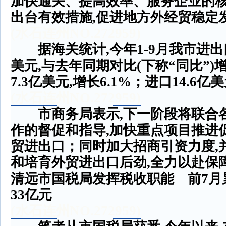
加快通关、提高效率、服务企业的
出台有效措施
,
促进地方外经贸稳定
(
水石连州
NO.272959)
据海关统计
,
今年
1-9
月我市进出
美元
,
与去年同期对比
(
下称
“
同比
”)
7.3
亿美元
,
增长
6.1%
；进口
14.6
亿美
(
水石连州
NO.272959)
市商务局表示
,
下一阶段将联合
作的督促和指导
,
加快重点项目推进
贸进出口；同时加大招商引资力度
,
和培育外贸进出口后劲
,
全力以赴保
清远市国税局发挥税收职能 前
7
月
33
亿元
(
水石连州
NO.272959)