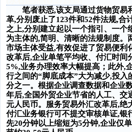
(
水石连州
NO.272959)
笔者获悉
,
该支局通过货物贸易
革
,
分别废止了
123
件和
52
件法规
,
合
之上
,
分别建立起以一个指引、一个
为主体的
,
简明、清晰的法规制度。
市场主体受益
,
有效促进了贸易便利
改革后
,
企业单笔平均收、付汇时间
5%,
业务办理效率大幅提高；此外
,
行之间的
“
脚底成本
”
大为减少
,
投入
分之一。根据企业调查数据和企业
年后
,
全国外贸企业节省的人工、交
元人民币。服务贸易外汇改革后
,
绝
付汇业务银行可不提交审核单证
,
银
先
20
分钟以上缩短为
5
分钟
,
企业仅单