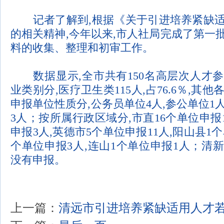
记者了解到
,
根据《关于引进培养紧缺
的相关精神
,
今年以来
,
市人社局完成了第一
料的收集、整理和初审工作。
数据显示
,
全市共有
150
名高层次人才参
业类别分
,
医疗卫生类
115
人
,
占
76.6
％
,
其他
申报单位性质分
,
公务员单位
4
人
,
参公单位
1
3
人；按所属行政区域分
,
市直
16
个单位申报
申报
3
人
,
英德市
5
个单位申报
11
人
,
阳山县
1
个
个单位申报
3
人
,
连山
1
个单位申报
1
人；清新
没有申报。
上一篇：
清远市引进培养紧缺适用人才若