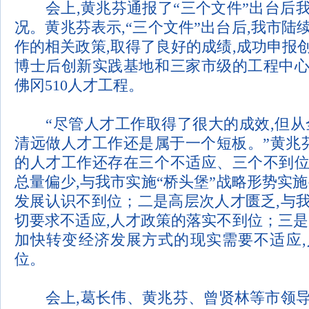
会上
,
黄兆芬通报了
“
三个文件
”
出台后
况。黄兆芬表示
,“
三个文件
”
出台后
,
我市陆
作的相关政策
,
取得了良好的成绩
,
成功申报
博士后创新实践基地和三家市级的工程中
佛冈
510
人才工程。
“
尽管人才工作取得了很大的成效
,
但从
清远做人才工作还是属于一个短板。
”
黄兆
的人才工作还存在三个不适应、三个不到
总量偏少
,
与我市实施
“
桥头堡
”
战略形势实施
发展认识不到位；二是高层次人才匮乏
,
与
切要求不适应
,
人才政策的落实不到位；三是
加快转变经济发展方式的现实需要不适应
,
位。
会上
,
葛长伟、黄兆芬、曾贤林等市领