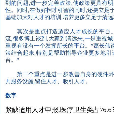
到的问题
,
进一步完善政策
,
使政策更具有明
性。同时
,
在做好招才引智的同时
,
还要立足
基础加大对人才的培训
,
培养更多立足于清远
其次是重点打造适应人才成长的平台
流
,
很多博士谈到
,
大家到清远来
,
一是重视城
重视有没有一个发挥所长的平台。
”
葛长伟
策结合起来
,
特别是帮助指导企业更多地引
台。
”
第三个重点是进一步改善自身的硬件环
共服务设施
,
留住人才、吸引人才。
数字
紧缺适用人才申报
,
医疗卫生类占
76.6