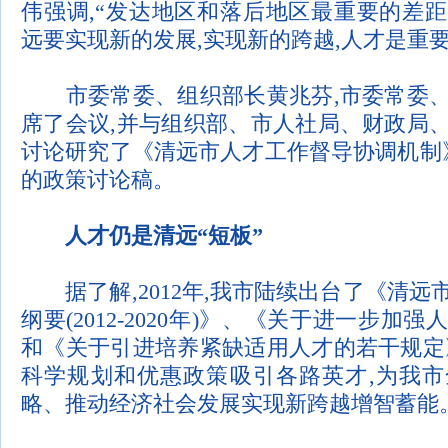
伟强调
,“
发达地区和落后地区最重要的差距
远要实现新的发展
,
实现新的跨越
,
人才是重
市委常委、组织部长黄兆芬
,
市委常委
席了会议
,
并与组织部、市人社局、财政局
讨论研究了《清远市人才工作督导协调机制
的政策讨论稿。
人才仍是清远
“
短板
”
据了解
,2012
年
,
我市陆续出台了《清远
纲要
(2012-2020
年
)
》、《关于进一步加强
和《关于引进培养紧缺适用人才的若干规定
科学规划和优惠政策吸引各路英才
,
为我市
略、推动经济社会发展实现新跨越增智蓄能