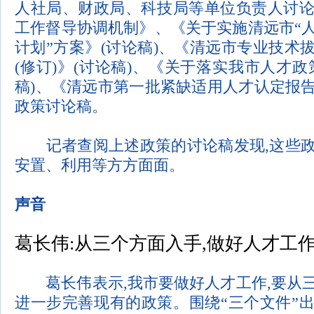
人社局、财政局、科技局等单位负责人讨
工作督导协调机制》、《关于实施清远市
“
计划
”
方案》
(
讨论稿
)
、《清远市专业技术
(
修订
)
》
(
讨论稿
)
、《关于落实我市人才政
稿
)
、《清远市第一批紧缺适用人才认定报
政策讨论稿。
记者查阅上述政策的讨论稿发现
,
这些
安置、利用等方方面面。
声音
葛长伟
:
从三个方面入手
,
做好人才工
葛长伟表示
,
我市要做好人才工作
,
要从
进一步完善现有的政策。围绕
“
三个文件
”